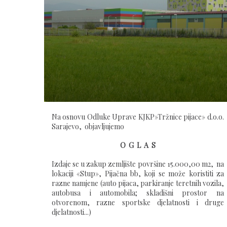
Na osnovu Odluke Uprave KJKP»Tržnice pijace» d.o.o.
Sarajevo, objavljujemo
O G L A S
Izdaje se u zakup zemljište površine 15.000,00 m2, na
lokaciji «Stup», Pijačna bb, koji se može koristiti za
razne namjene (auto pijaca, parkiranje teretnih vozila,
autobusa i automobila; skladišni prostor na
otvorenom, razne sportske djelatnosti i druge
djelatnosti...)