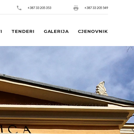
+387 33 205 353
+387 33 205 549
I
TENDERI
GALERIJA
CJENOVNIK