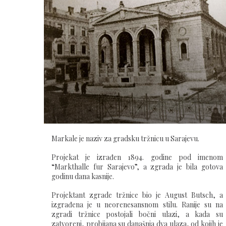
Markale je naziv za gradsku tržnicu u Sarajevu.
Projekat je izrađen 1894. godine pod imenom
“Markthalle fur Sarajevo”, a zgrada je bila gotova
godinu dana kasnije.
Projektant zgrade tržnice bio je August Butsch, a
izgrađena je u neorenesansnom stilu. Ranije su na
zgradi tržnice postojali bočni ulazi, a kada su
zatvoreni, probijana su današnja dva ulaza, od kojih je