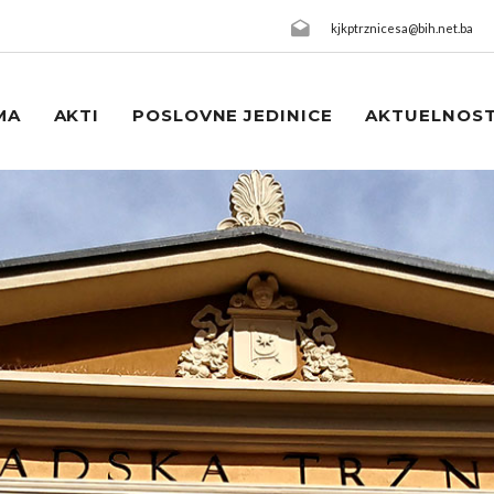
kjkptrznicesa@bih.net.ba
MA
AKTI
POSLOVNE JEDINICE
AKTUELNOST