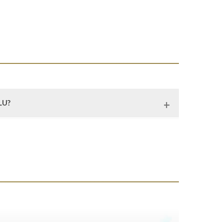
LU?
ovoljni našim radom, svoju pohvalu možete uputiti u
rznicesa@bih.net.ba