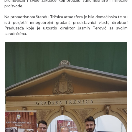
promovisali i svoje zakupce koji prodaju suhomesnate i mliječne
proizvode.
Na promotivnom štandu Tržnica atmosfera je bila domaćinska te su
isti posjetili mnogobrojni građani, predstavnici vlasti, direktori
Preduzeća koje je ugostio direktor Jasmin Terović sa svojim
saradnicima.