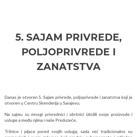
5. SAJAM PRIVREDE,
POLJOPRIVREDE I
ZANATSTVA
Danas je otvoren 5. Sajam privrede, poljoprivrede i zanatstva koji je
otvoren u Centru Skenderija u Sarajevu.
Na sajmu su mnogi privrednici i obrtnici izložili svoje proizvode i
usluge a među njima i naše Preduzeće.
Tržnice i pijace pored svojih usluga, sada već tradicionalno su